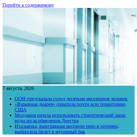
Перейти к содержимому
7 августа, 2026
ООН предсказала голод десяткам миллионов человек
«Взрывная диарея» охватила почти всю территорию
США
Молдавия начала использовать стратегический запас
воды из-за обмеления Днестра
Итальянка, выигравшая миллион евро в лотерею,
выбросила билет в мусорный бак