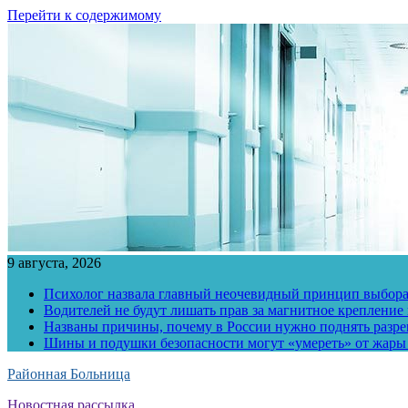
Перейти к содержимому
9 августа, 2026
Психолог назвала главный неочевидный принцип выбора
Водителей не будут лишать прав за магнитное крепление
Названы причины, почему в России нужно поднять разр
Шины и подушки безопасности могут «умереть» от жары
Районная Больница
Новостная рассылка