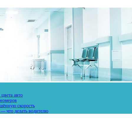
 цвета авто
 номеров
ешённую скорость
 — что делать водителю