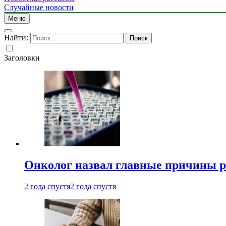
Случайные новости
Меню
Найти:
Заголовки
Онколог назвал главные причины р
2 года спустя
2 года спустя