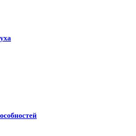
пуха
особностей