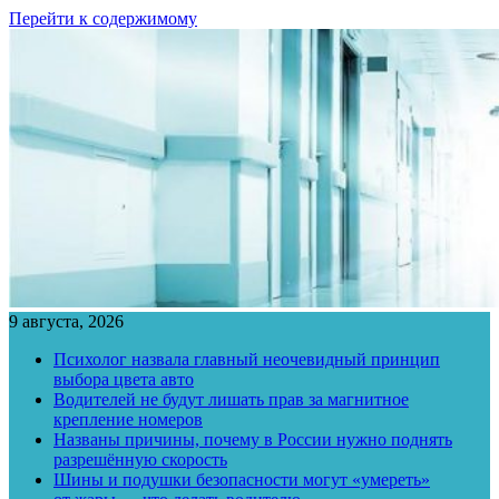
Перейти к содержимому
9 августа, 2026
Психолог назвала главный неочевидный принцип
выбора цвета авто
Водителей не будут лишать прав за магнитное
крепление номеров
Названы причины, почему в России нужно поднять
разрешённую скорость
Шины и подушки безопасности могут «умереть»