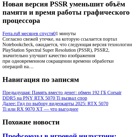
Новая версия PSSR уменьшит объём
памяти и время работы графического
процессора
Ferra.ru
8 месяцев спустя
0
1 минуты
Согласно свежей утечке, на которую ссылается портал
Notebookcheck, ожидается, что следующая версия технологии
PlayStation Spectral Super Resolution (PSSR), PSSR2,
значительно улучшит качество изображения
при одновременном сокращении времени обработки
операций на…
Навигация по записям
Предыдущая:
Память вместо денег: обмен 192 ГБ Corsair
DDR5 на PNY RTX 5070 Ti вызвал спор
Далее:
Гид по выбору видеокарты 2025: RTX 5070
Ti или RX 9070 XT — что выгоднее
Похожие новости
Профсоюзы в игровой индустрии: