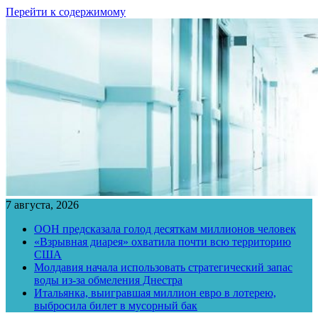
Перейти к содержимому
7 августа, 2026
ООН предсказала голод десяткам миллионов человек
«Взрывная диарея» охватила почти всю территорию
США
Молдавия начала использовать стратегический запас
воды из-за обмеления Днестра
Итальянка, выигравшая миллион евро в лотерею,
выбросила билет в мусорный бак