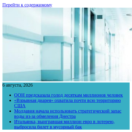
Перейти к содержимому
6 августа, 2026
ООН предсказала голод десяткам миллионов человек
«Взрывная диарея» охватила почти всю территорию
США
Молдавия начала использовать стратегический запас
воды из-за обмеления Днестра
Итальянка, выигравшая миллион евро в лотерею,
выбросила билет в мусорный бак