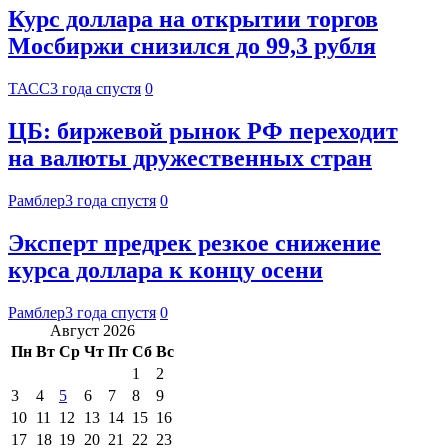
Курс доллара на открытии торгов
Мосбиржи снизился до 99,3 рубля
ТАСС
3 года спустя
0
ЦБ: биржевой рынок РФ переходит
на валюты дружественных стран
Рамблер
3 года спустя
0
Эксперт предрек резкое снижение
курса доллара к концу осени
Рамблер
3 года спустя
0
Август 2026
Пн
Вт
Ср
Чт
Пт
Сб
Вс
1
2
3
4
5
6
7
8
9
10
11
12
13
14
15
16
17
18
19
20
21
22
23