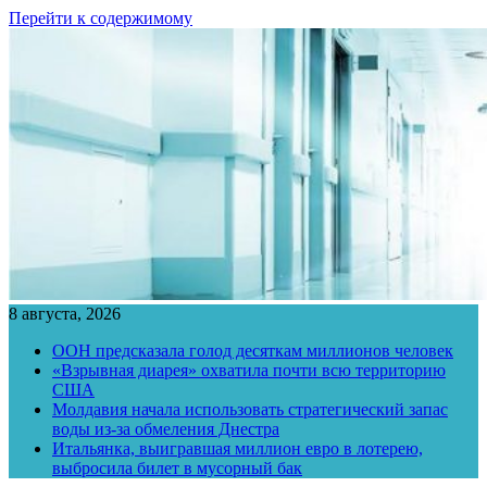
Перейти к содержимому
8 августа, 2026
ООН предсказала голод десяткам миллионов человек
«Взрывная диарея» охватила почти всю территорию
США
Молдавия начала использовать стратегический запас
воды из-за обмеления Днестра
Итальянка, выигравшая миллион евро в лотерею,
выбросила билет в мусорный бак