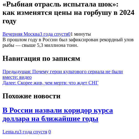
«Рыбная отрасль испытала шок»:
как изменятся цены на горбушу в 2024
году
Вечерняя Москва
3 года спустя
0
1 минуты
В прошлом году в России был зафиксирован рекордный улов
рыбы — свыше 5,3 миллиона тонн.
Навигация по записям
Предыдущая:
Почему герои культового сериала не были
вместе: видео
Далее:
Скорее жив, чем мертв: что ждет СНГ
Похожие новости
В России назвали коридор курса
доллара на ближайшие годы
Lenta.ru
3 года спустя
0