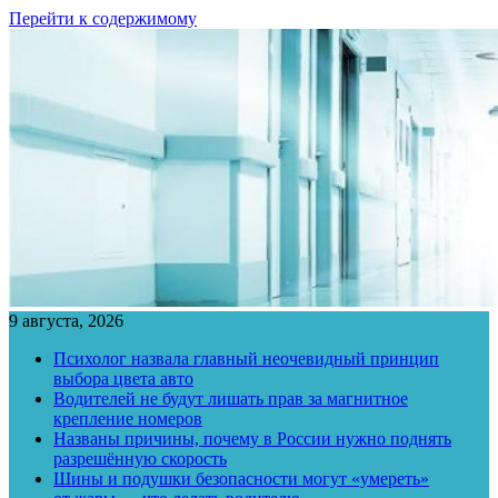
Перейти к содержимому
9 августа, 2026
Психолог назвала главный неочевидный принцип
выбора цвета авто
Водителей не будут лишать прав за магнитное
крепление номеров
Названы причины, почему в России нужно поднять
разрешённую скорость
Шины и подушки безопасности могут «умереть»