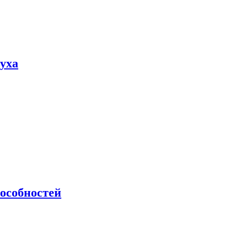
пуха
особностей