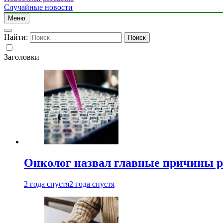
Случайные новости
Меню
Найти:
Заголовки
Онколог назвал главные причины р
2 года спустя
2 года спустя