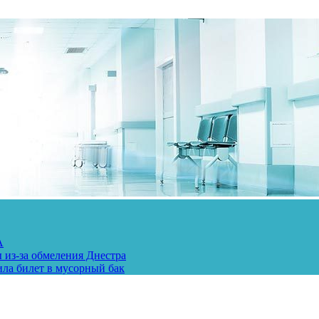
А
 из-за обмеления Днестра
ила билет в мусорный бак