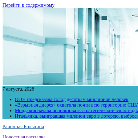
Перейти к содержимому
7 августа, 2026
ООН предсказала голод десяткам миллионов человек
«Взрывная диарея» охватила почти всю территорию СШ
Молдавия начала использовать стратегический запас воды
Итальянка, выигравшая миллион евро в лотерею, выброс
Районная Больница
Новостная рассылка