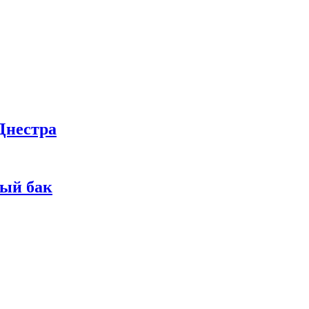
Днестра
ный бак