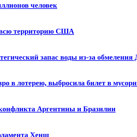
иллионов человек
и всю территорию США
тегический запас воды из-за обмеления 
ро в лотерею, выбросила билет в мусор
 конфликта Аргентины и Бразилии
рламента Хенш