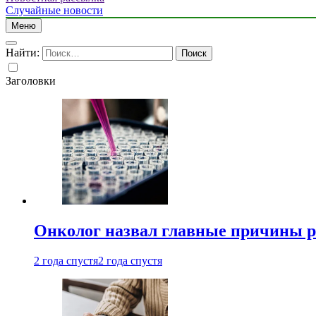
Случайные новости
Меню
Найти:
Заголовки
Онколог назвал главные причины р
2 года спустя
2 года спустя