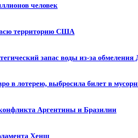
иллионов человек
и всю территорию США
тегический запас воды из-за обмеления 
ро в лотерею, выбросила билет в мусор
 конфликта Аргентины и Бразилии
рламента Хенш