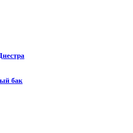
Днестра
ный бак