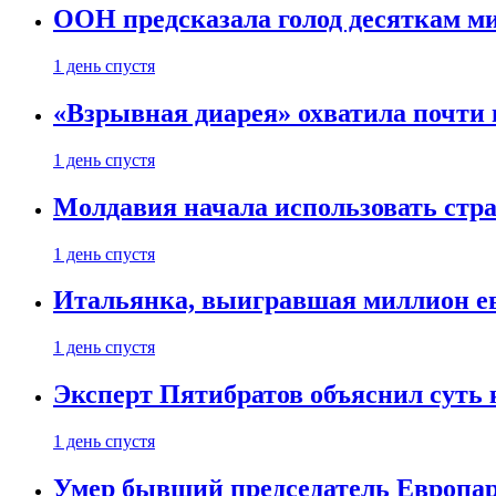
ООН предсказала голод десяткам м
1 день спустя
«Взрывная диарея» охватила почт
1 день спустя
Молдавия начала использовать стра
1 день спустя
Итальянка, выигравшая миллион ев
1 день спустя
Эксперт Пятибратов объяснил суть
1 день спустя
Умер бывший председатель Европа