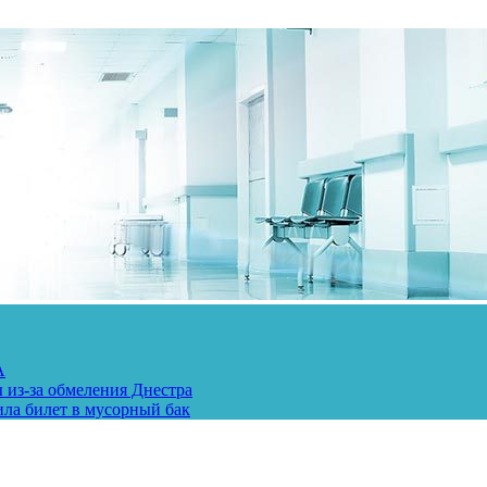
А
 из-за обмеления Днестра
ила билет в мусорный бак