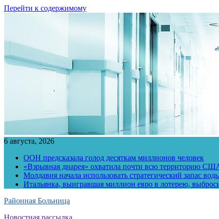
Перейти к содержимому
6 августа, 2026
ООН предсказала голод десяткам миллионов человек
«Взрывная диарея» охватила почти всю территорию СШ
Молдавия начала использовать стратегический запас воды
Итальянка, выигравшая миллион евро в лотерею, выброс
Районная Больница
Новостная рассылка