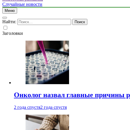
Случайные новости
Меню
Найти:
Заголовки
Онколог назвал главные причины р
2 года спустя
2 года спустя