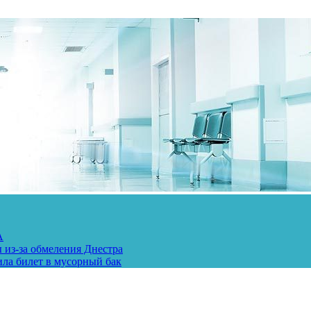
А
 из-за обмеления Днестра
ила билет в мусорный бак