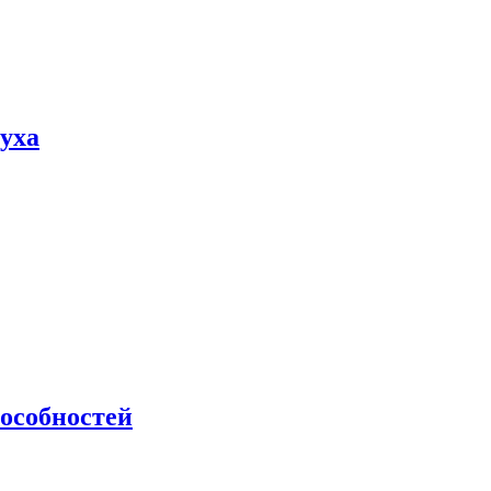
пуха
особностей