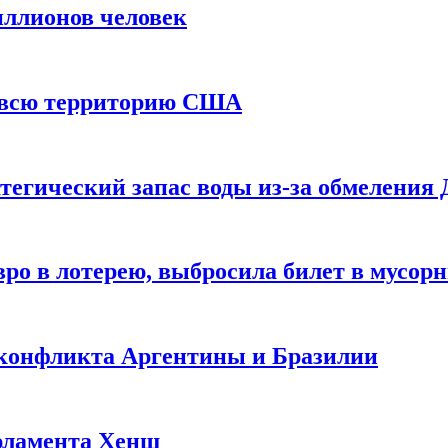
иллионов человек
и всю территорию США
тегический запас воды из-за обмеления 
ро в лотерею, выбросила билет в мусор
 конфликта Аргентины и Бразилии
рламента Хенш