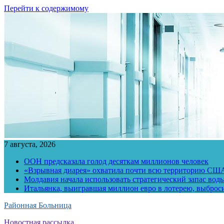
Перейти к содержимому
7 августа, 2026
ООН предсказала голод десяткам миллионов человек
«Взрывная диарея» охватила почти всю территорию СШ
Молдавия начала использовать стратегический запас воды
Итальянка, выигравшая миллион евро в лотерею, выброс
Районная Больница
Новостная рассылка