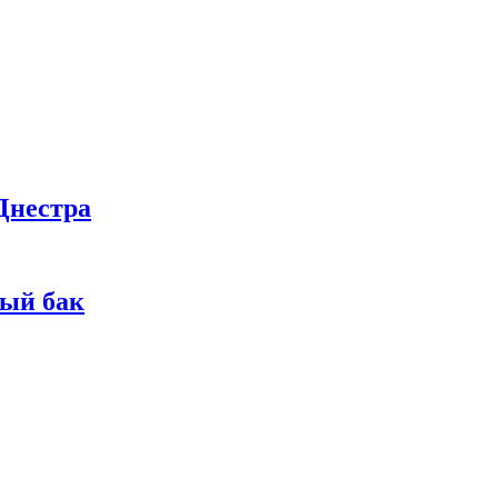
Днестра
ный бак