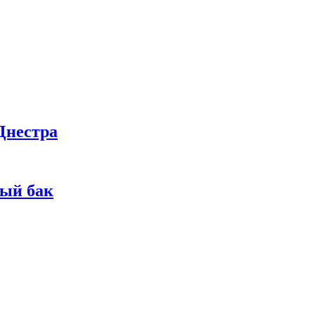
Днестра
ный бак