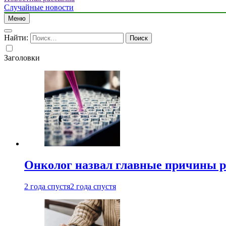
Случайные новости
Меню
Найти:
Заголовки
Онколог назвал главные причины р
2 года спустя
2 года спустя