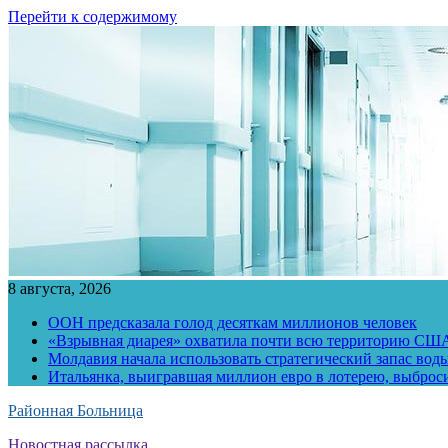
Перейти к содержимому
8 августа, 2026
ООН предсказала голод десяткам миллионов человек
«Взрывная диарея» охватила почти всю территорию СШ
Молдавия начала использовать стратегический запас воды
Итальянка, выигравшая миллион евро в лотерею, выброс
Районная Больница
Новостная рассылка