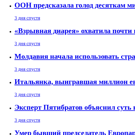
ООН предсказала голод десяткам м
3 дня спустя
«Взрывная диарея» охватила почт
3 дня спустя
Молдавия начала использовать стра
3 дня спустя
Итальянка, выигравшая миллион ев
3 дня спустя
Эксперт Пятибратов объяснил суть
3 дня спустя
Умер бывший председатель Европа