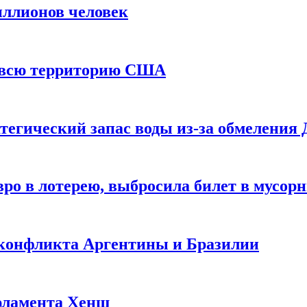
иллионов человек
и всю территорию США
тегический запас воды из-за обмеления 
ро в лотерею, выбросила билет в мусор
 конфликта Аргентины и Бразилии
рламента Хенш