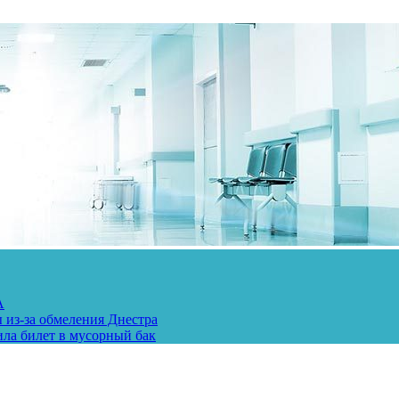
А
 из-за обмеления Днестра
ила билет в мусорный бак