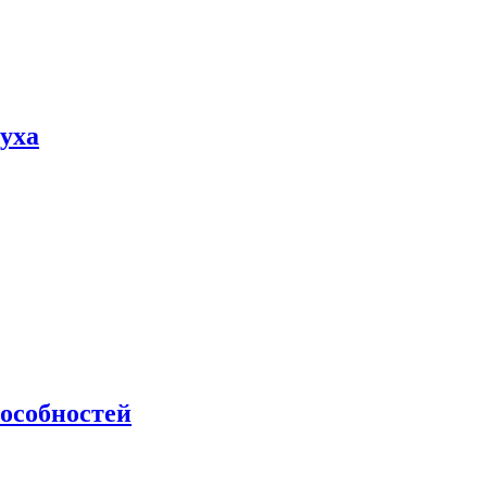
пуха
особностей