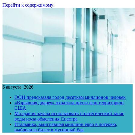
Перейти к содержимому
6 августа, 2026
ООН предсказала голод десяткам миллионов человек
«Взрывная диарея» охватила почти всю территорию
США
Молдавия начала использовать стратегический запас
воды из-за обмеления Днестра
Итальянка, выигравшая миллион евро в лотерею,
выбросила билет в мусорный бак