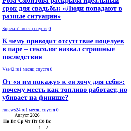
Роза Сябитова раскрыла идеальный
срок для свадьбы: «Люди попадают в
разные ситуации»
Super.ru
1 месяц спустя
0
К чему приводит отсутствие поцелуев
в паре – сексолог назвал страшные
последствия
Vse42.ru
1 месяц спустя
0
От «я им покажу» к «я хочу для себя»:
почему месть как топливо работает, но
убивает на финише?
runews24.ru
1 месяц спустя
0
Август 2026
Пн
Вт
Ср
Чт
Пт
Сб
Вс
1
2