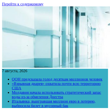
Перейти к содержимому
7 августа, 2026
ООН предсказала голод десяткам миллионов человек
«Взрывная диарея» охватила почти всю территорию
США
Молдавия начала использовать стратегический запас
воды из-за обмеления Днестра
Итальянка, выигравшая миллион евро в лотерею,
выбросила билет в мусорный бак