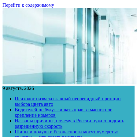
Перейти к содержимому
9 августа, 2026
Психолог назвала главный неочевидный принцип
выбора цвета авто
Водителей не будут лишать прав за магнитное
крепление номеров
Названы причины, почему в России нужно поднять
разрешённую скорость
Шины и подушки безопасности могут «умереть»