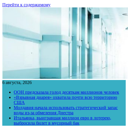
Перейти к содержимому
6 августа, 2026
ООН предсказала голод десяткам миллионов человек
«Взрывная диарея» охватила почти всю территорию
США
Молдавия начала использовать стратегический запас
воды из-за обмеления Днестра
Итальянка, выигравшая миллион евро в лотерею,
выбросила билет в мусорный бак