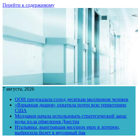
Перейти к содержимому
7 августа, 2026
ООН предсказала голод десяткам миллионов человек
«Взрывная диарея» охватила почти всю территорию
США
Молдавия начала использовать стратегический запас
воды из-за обмеления Днестра
Итальянка, выигравшая миллион евро в лотерею,
выбросила билет в мусорный бак