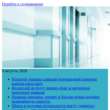
Перейти к содержимому
9 августа, 2026
Психолог назвала главный неочевидный принцип
выбора цвета авто
Водителей не будут лишать прав за магнитное
крепление номеров
Названы причины, почему в России нужно поднять
разрешённую скорость
Шины и подушки безопасности могут «умереть»