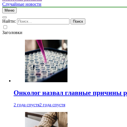
Случайные новости
Меню
Найти:
Заголовки
Онколог назвал главные причины р
2 года спустя
2 года спустя