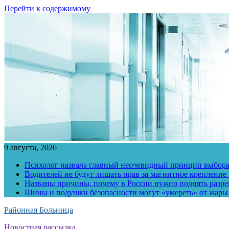
Перейти к содержимому
9 августа, 2026
Психолог назвала главный неочевидный принцип выбора
Водителей не будут лишать прав за магнитное крепление
Названы причины, почему в России нужно поднять разр
Шины и подушки безопасности могут «умереть» от жары
Районная Больница
Новостная рассылка