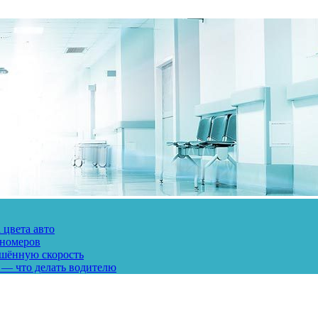
 цвета авто
 номеров
ешённую скорость
 — что делать водителю