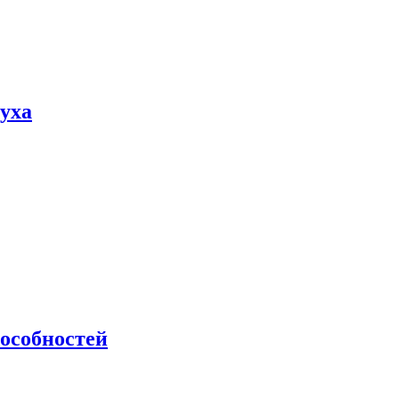
пуха
особностей