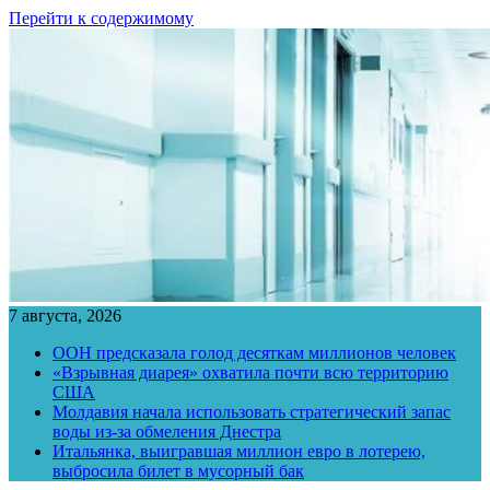
Перейти к содержимому
7 августа, 2026
ООН предсказала голод десяткам миллионов человек
«Взрывная диарея» охватила почти всю территорию
США
Молдавия начала использовать стратегический запас
воды из-за обмеления Днестра
Итальянка, выигравшая миллион евро в лотерею,
выбросила билет в мусорный бак