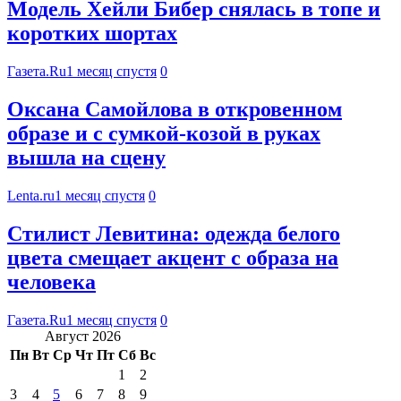
Модель Хейли Бибер снялась в топе и
коротких шортах
Газета.Ru
1 месяц спустя
0
Оксана Самойлова в откровенном
образе и с сумкой-козой в руках
вышла на сцену
Lenta.ru
1 месяц спустя
0
Стилист Левитина: одежда белого
цвета смещает акцент с образа на
человека
Газета.Ru
1 месяц спустя
0
Август 2026
Пн
Вт
Ср
Чт
Пт
Сб
Вс
1
2
3
4
5
6
7
8
9