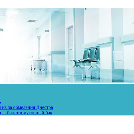
А
 из-за обмеления Днестра
ила билет в мусорный бак