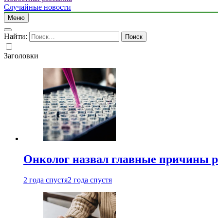
Случайные новости
Меню
Найти:
Заголовки
Онколог назвал главные причины р
2 года спустя
2 года спустя