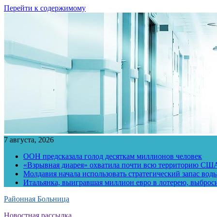
Перейти к содержимому
7 августа, 2026
ООН предсказала голод десяткам миллионов человек
«Взрывная диарея» охватила почти всю территорию СШ
Молдавия начала использовать стратегический запас воды
Итальянка, выигравшая миллион евро в лотерею, выброс
Районная Больница
Новостная рассылка