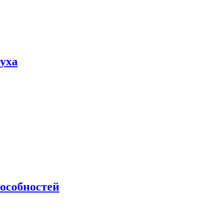
пуха
особностей