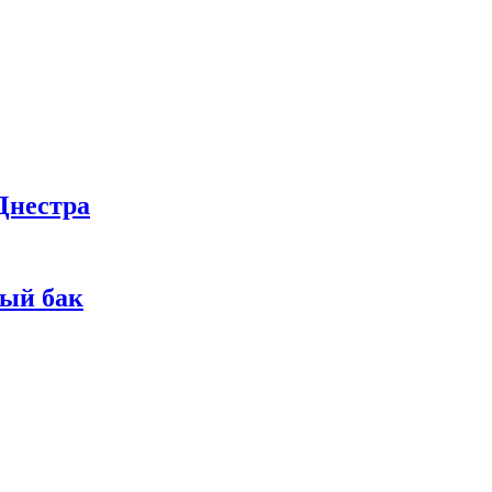
Днестра
ный бак