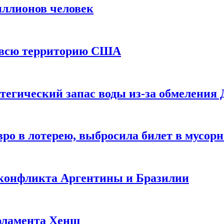
иллионов человек
и всю территорию США
тегический запас воды из-за обмеления 
ро в лотерею, выбросила билет в мусор
 конфликта Аргентины и Бразилии
рламента Хенш