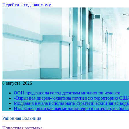
Перейти к содержимому
8 августа, 2026
ООН предсказала голод десяткам миллионов человек
«Взрывная диарея» охватила почти всю территорию СШ
Молдавия начала использовать стратегический запас воды
Итальянка, выигравшая миллион евро в лотерею, выброс
Районная Больница
Новостная рассылка