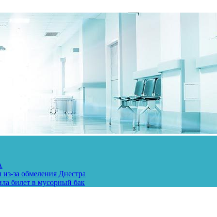
А
 из-за обмеления Днестра
ила билет в мусорный бак