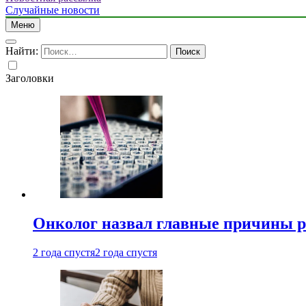
Случайные новости
Меню
Найти:
Заголовки
Онколог назвал главные причины р
2 года спустя
2 года спустя