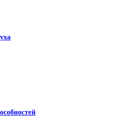
пуха
особностей