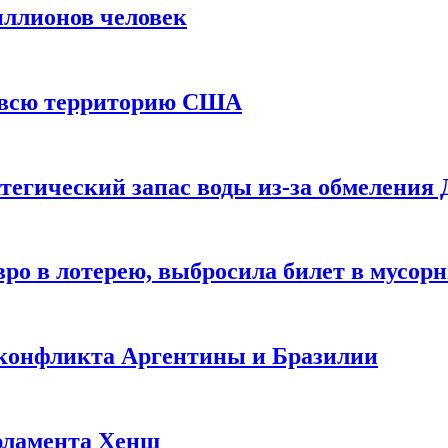
иллионов человек
и всю территорию США
тегический запас воды из-за обмеления 
ро в лотерею, выбросила билет в мусор
 конфликта Аргентины и Бразилии
рламента Хенш