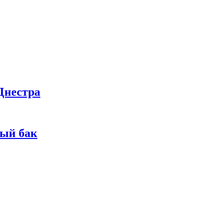
Днестра
ный бак