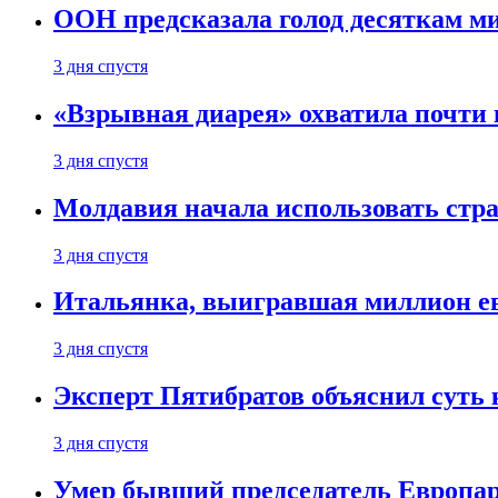
ООН предсказала голод десяткам м
3 дня спустя
«Взрывная диарея» охватила почт
3 дня спустя
Молдавия начала использовать стра
3 дня спустя
Итальянка, выигравшая миллион ев
3 дня спустя
Эксперт Пятибратов объяснил суть
3 дня спустя
Умер бывший председатель Европа