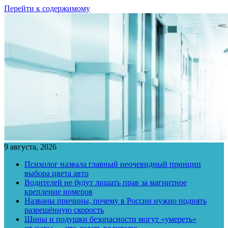
Перейти к содержимому
9 августа, 2026
Психолог назвала главный неочевидный принцип
выбора цвета авто
Водителей не будут лишать прав за магнитное
крепление номеров
Названы причины, почему в России нужно поднять
разрешённую скорость
Шины и подушки безопасности могут «умереть»