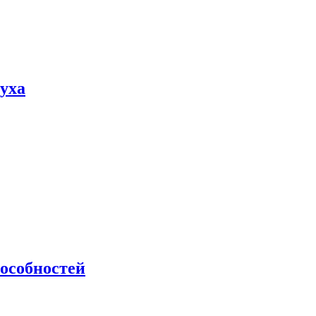
пуха
особностей