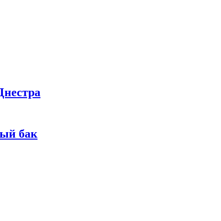
Днестра
ный бак