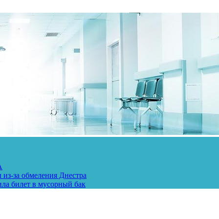
А
 из-за обмеления Днестра
ила билет в мусорный бак