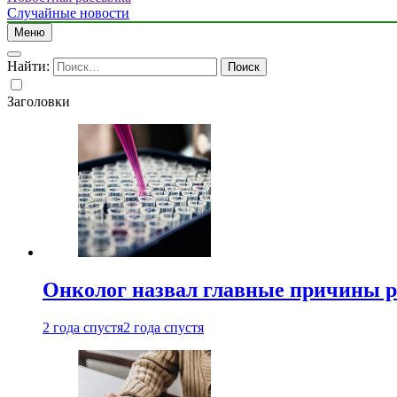
Случайные новости
Меню
Найти:
Заголовки
Онколог назвал главные причины р
2 года спустя
2 года спустя