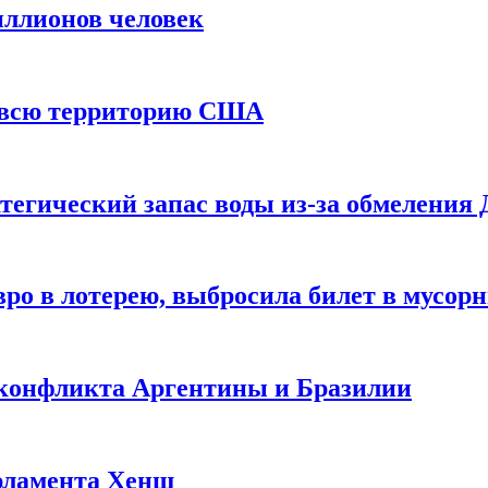
иллионов человек
и всю территорию США
тегический запас воды из-за обмеления 
ро в лотерею, выбросила билет в мусор
 конфликта Аргентины и Бразилии
рламента Хенш