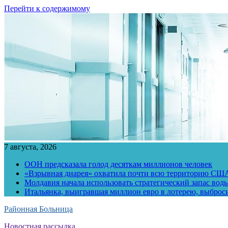
Перейти к содержимому
7 августа, 2026
ООН предсказала голод десяткам миллионов человек
«Взрывная диарея» охватила почти всю территорию СШ
Молдавия начала использовать стратегический запас воды
Итальянка, выигравшая миллион евро в лотерею, выброс
Районная Больница
Новостная рассылка