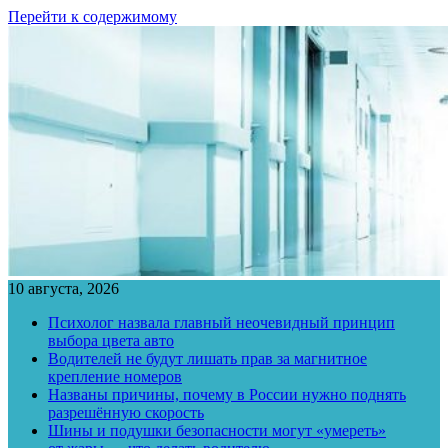
Перейти к содержимому
10 августа, 2026
Психолог назвала главный неочевидный принцип
выбора цвета авто
Водителей не будут лишать прав за магнитное
крепление номеров
Названы причины, почему в России нужно поднять
разрешённую скорость
Шины и подушки безопасности могут «умереть»