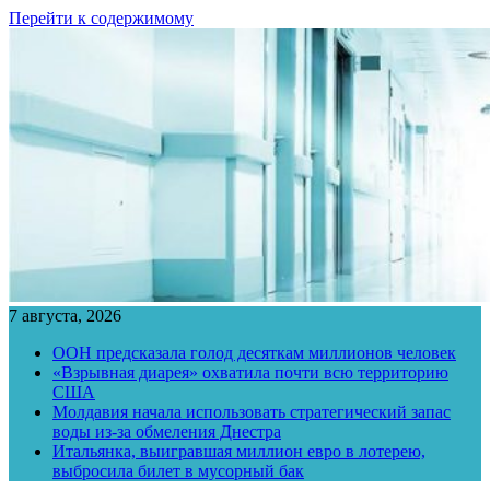
Перейти к содержимому
7 августа, 2026
ООН предсказала голод десяткам миллионов человек
«Взрывная диарея» охватила почти всю территорию
США
Молдавия начала использовать стратегический запас
воды из-за обмеления Днестра
Итальянка, выигравшая миллион евро в лотерею,
выбросила билет в мусорный бак