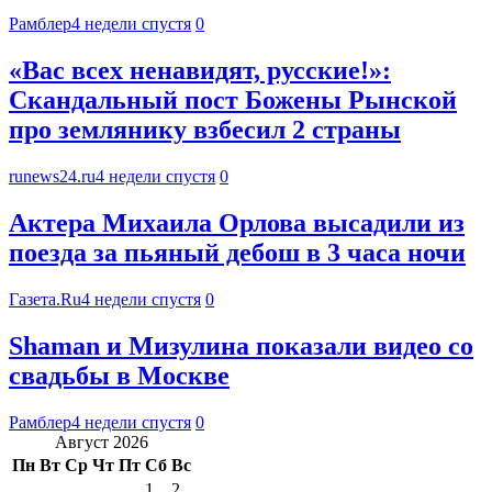
Рамблер
4 недели спустя
0
«Вас всех ненавидят, русские!»:
Скандальный пост Божены Рынской
про землянику взбесил 2 страны
runews24.ru
4 недели спустя
0
Актера Михаила Орлова высадили из
поезда за пьяный дебош в 3 часа ночи
Газета.Ru
4 недели спустя
0
Shaman и Мизулина показали видео со
свадьбы в Москве
Рамблер
4 недели спустя
0
Август 2026
Пн
Вт
Ср
Чт
Пт
Сб
Вс
1
2