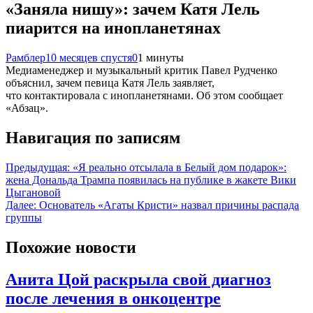
«Заняла нишу»: зачем Катя Лель
пиарится на инопланетянах
Рамблер
10 месяцев спустя
0
1 минуты
Медиаменеджер и музыкальный критик Павел Рудченко
объяснил, зачем певица Катя Лель заявляет,
что контактировала с инопланетянами. Об этом сообщает
«Абзац».
Навигация по записям
Предыдущая:
«Я реально отсылала в Белый дом подарок»:
жена Дональда Трампа появилась на публике в жакете Вики
Цыгановой
Далее:
Основатель «Агаты Кристи» назвал причины распада
группы
Похожие новости
Анита Цой раскрыла свой диагноз
после лечения в онкоцентре