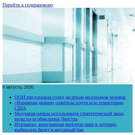
Перейти к содержимому
6 августа, 2026
ООН предсказала голод десяткам миллионов человек
«Взрывная диарея» охватила почти всю территорию
США
Молдавия начала использовать стратегический запас
воды из-за обмеления Днестра
Итальянка, выигравшая миллион евро в лотерею,
выбросила билет в мусорный бак