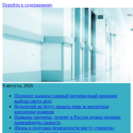
Перейти к содержимому
9 августа, 2026
Психолог назвала главный неочевидный принцип
выбора цвета авто
Водителей не будут лишать прав за магнитное
крепление номеров
Названы причины, почему в России нужно поднять
разрешённую скорость
Шины и подушки безопасности могут «умереть»