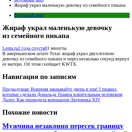
Жираф украл маленькую девочку из семейного пикапа
Безумный мир
Жираф украл маленькую девочку
из семейного пикапа
Lenta.ru
2 года спустя
0
1 минуты
В американском штате Техас жираф украл двухлетнюю
девочку из семейного пикапа и через несколько секунд вернул
ее матери. Об этом сообщает KWTX.
Навигация по записям
Предыдущая:
Вовремя закрывайте дверь и ещё 5 правил,
которые сделали Дональда Трампа влиятельным человеком
Далее:
Как проходила коронация Людовика XIV
Похожие новости
Мужчина незаконно пересек границу