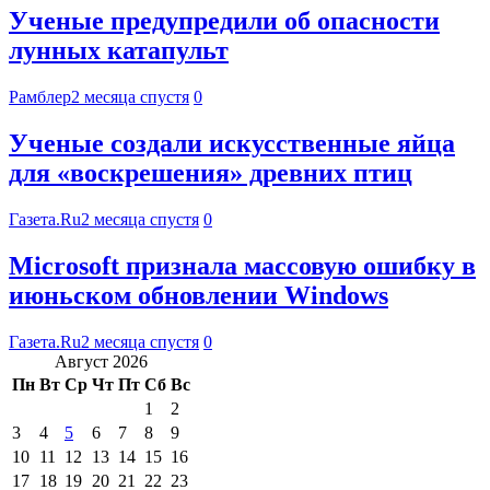
Ученые предупредили об опасности
лунных катапульт
Рамблер
2 месяца спустя
0
Ученые создали искусственные яйца
для «воскрешения» древних птиц
Газета.Ru
2 месяца спустя
0
Microsoft признала массовую ошибку в
июньском обновлении Windows
Газета.Ru
2 месяца спустя
0
Август 2026
Пн
Вт
Ср
Чт
Пт
Сб
Вс
1
2
3
4
5
6
7
8
9
10
11
12
13
14
15
16
17
18
19
20
21
22
23