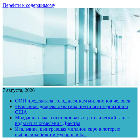
Перейти к содержимому
7 августа, 2026
ООН предсказала голод десяткам миллионов человек
«Взрывная диарея» охватила почти всю территорию
США
Молдавия начала использовать стратегический запас
воды из-за обмеления Днестра
Итальянка, выигравшая миллион евро в лотерею,
выбросила билет в мусорный бак