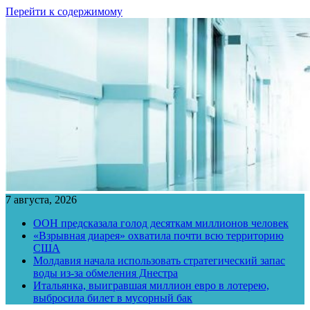
Перейти к содержимому
7 августа, 2026
ООН предсказала голод десяткам миллионов человек
«Взрывная диарея» охватила почти всю территорию
США
Молдавия начала использовать стратегический запас
воды из-за обмеления Днестра
Итальянка, выигравшая миллион евро в лотерею,
выбросила билет в мусорный бак