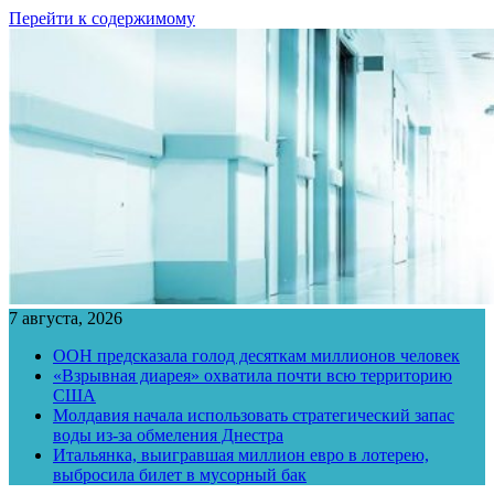
Перейти к содержимому
7 августа, 2026
ООН предсказала голод десяткам миллионов человек
«Взрывная диарея» охватила почти всю территорию
США
Молдавия начала использовать стратегический запас
воды из-за обмеления Днестра
Итальянка, выигравшая миллион евро в лотерею,
выбросила билет в мусорный бак