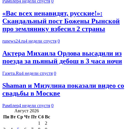
Рамблер
4 недели спустя
0
«Вас всех ненавидят, русские!»:
Скандальный пост Божены Рынской
про землянику взбесил 2 страны
runews24.ru
4 недели спустя
0
Актера Михаила Орлова высадили из
поезда за пьяный дебош в 3 часа ночи
Газета.Ru
4 недели спустя
0
Shaman и Мизулина показали видео со
свадьбы в Москве
Рамблер
4 недели спустя
0
Август 2026
Пн
Вт
Ср
Чт
Пт
Сб
Вс
1
2