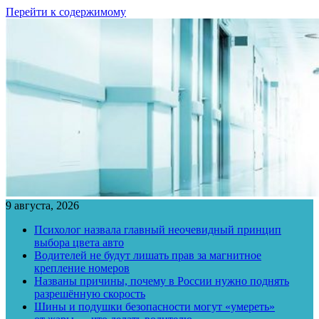
Перейти к содержимому
9 августа, 2026
Психолог назвала главный неочевидный принцип
выбора цвета авто
Водителей не будут лишать прав за магнитное
крепление номеров
Названы причины, почему в России нужно поднять
разрешённую скорость
Шины и подушки безопасности могут «умереть»