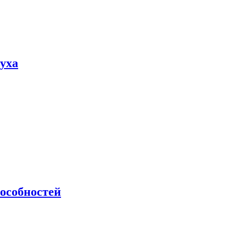
пуха
особностей