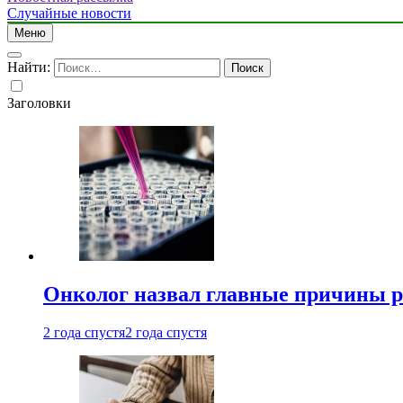
Случайные новости
Меню
Найти:
Заголовки
Онколог назвал главные причины р
2 года спустя
2 года спустя