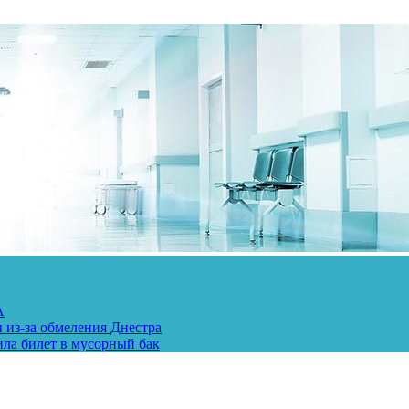
А
 из-за обмеления Днестра
ила билет в мусорный бак