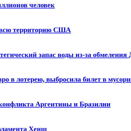
иллионов человек
и всю территорию США
тегический запас воды из-за обмеления 
ро в лотерею, выбросила билет в мусор
 конфликта Аргентины и Бразилии
рламента Хенш