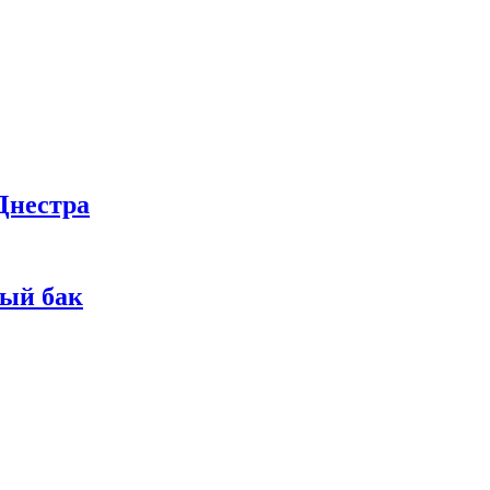
Днестра
ный бак