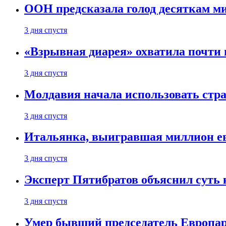
ООН предсказала голод десяткам м
3 дня спустя
«Взрывная диарея» охватила почт
3 дня спустя
Молдавия начала использовать стра
3 дня спустя
Итальянка, выигравшая миллион ев
3 дня спустя
Эксперт Пятибратов объяснил суть
3 дня спустя
Умер бывший председатель Европа