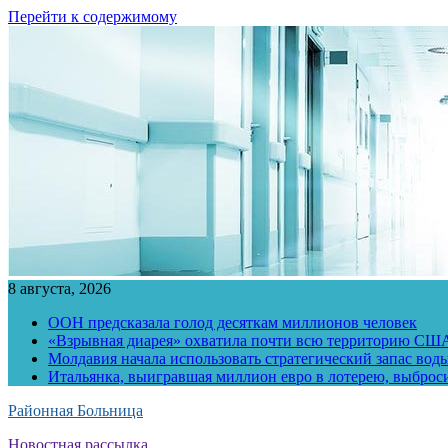
Перейти к содержимому
8 августа, 2026
ООН предсказала голод десяткам миллионов человек
«Взрывная диарея» охватила почти всю территорию СШ
Молдавия начала использовать стратегический запас воды
Итальянка, выигравшая миллион евро в лотерею, выброс
Районная Больница
Новостная рассылка