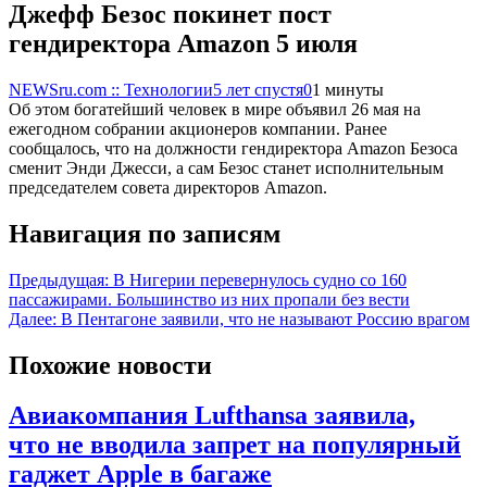
Джефф Безос покинет пост
гендиректора Amazon 5 июля
NEWSru.com :: Технологии
5 лет спустя
0
1 минуты
Об этом богатейший человек в мире объявил 26 мая на
ежегодном собрании акционеров компании. Ранее
сообщалось, что на должности гендиректора Amazon Безоса
сменит Энди Джесси, а сам Безос станет исполнительным
председателем совета директоров Amazon.
Навигация по записям
Предыдущая:
В Нигерии перевернулось судно со 160
пассажирами. Большинство из них пропали без вести
Далее:
В Пентагоне заявили, что не называют Россию врагом
Похожие новости
Авиакомпания Lufthansa заявила,
что не вводила запрет на популярный
гаджет Apple в багаже