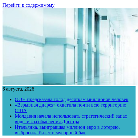
Перейти к содержимому
6 августа, 2026
ООН предсказала голод десяткам миллионов человек
«Взрывная диарея» охватила почти всю территорию
США
Молдавия начала использовать стратегический запас
воды из-за обмеления Днестра
Итальянка, выигравшая миллион евро в лотерею,
выбросила билет в мусорный бак