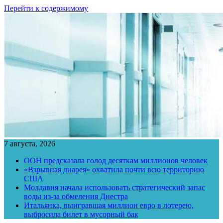
Перейти к содержимому
7 августа, 2026
ООН предсказала голод десяткам миллионов человек
«Взрывная диарея» охватила почти всю территорию
США
Молдавия начала использовать стратегический запас
воды из-за обмеления Днестра
Итальянка, выигравшая миллион евро в лотерею,
выбросила билет в мусорный бак