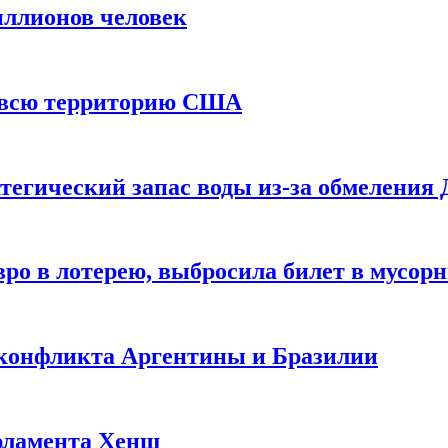
иллионов человек
и всю территорию США
тегический запас воды из-за обмеления 
ро в лотерею, выбросила билет в мусор
 конфликта Аргентины и Бразилии
рламента Хенш