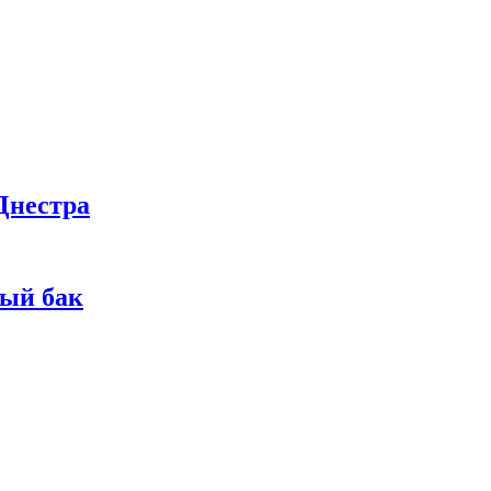
Днестра
ный бак