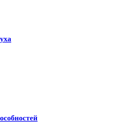
пуха
особностей