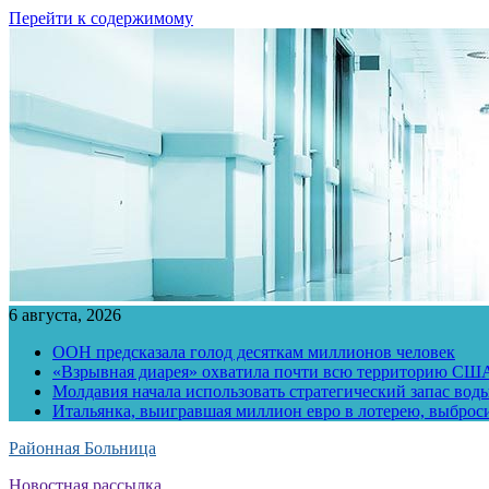
Перейти к содержимому
6 августа, 2026
ООН предсказала голод десяткам миллионов человек
«Взрывная диарея» охватила почти всю территорию СШ
Молдавия начала использовать стратегический запас воды
Итальянка, выигравшая миллион евро в лотерею, выброс
Районная Больница
Новостная рассылка