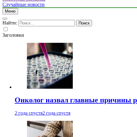
Случайные новости
Меню
Найти:
Заголовки
Онколог назвал главные причины р
2 года спустя
2 года спустя