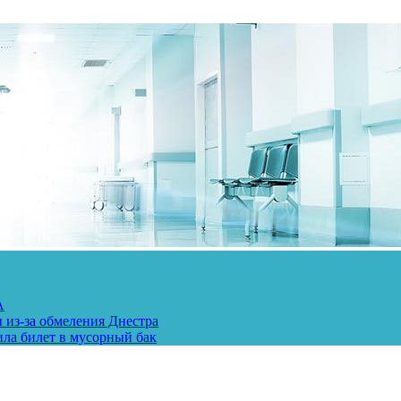
А
 из-за обмеления Днестра
ила билет в мусорный бак