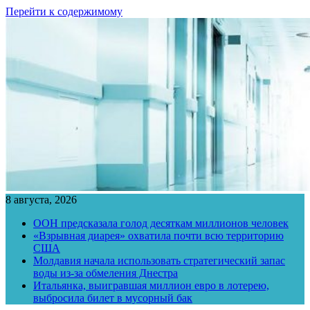
Перейти к содержимому
8 августа, 2026
ООН предсказала голод десяткам миллионов человек
«Взрывная диарея» охватила почти всю территорию
США
Молдавия начала использовать стратегический запас
воды из-за обмеления Днестра
Итальянка, выигравшая миллион евро в лотерею,
выбросила билет в мусорный бак