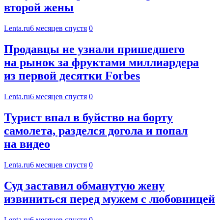
второй жены
Lenta.ru
6 месяцев спустя
0
Продавцы не узнали пришедшего
на рынок за фруктами миллиардера
из первой десятки Forbes
Lenta.ru
6 месяцев спустя
0
Турист впал в буйство на борту
самолета, разделся догола и попал
на видео
Lenta.ru
6 месяцев спустя
0
Суд заставил обманутую жену
извиниться перед мужем с любовницей
Lenta.ru
6 месяцев спустя
0