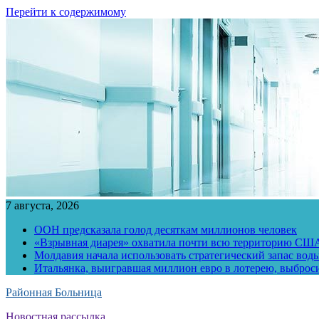
Перейти к содержимому
7 августа, 2026
ООН предсказала голод десяткам миллионов человек
«Взрывная диарея» охватила почти всю территорию СШ
Молдавия начала использовать стратегический запас воды
Итальянка, выигравшая миллион евро в лотерею, выброс
Районная Больница
Новостная рассылка