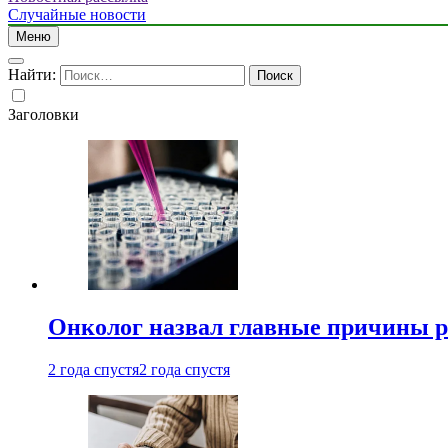
Случайные новости
Меню
Найти:
Заголовки
Онколог назвал главные причины р
2 года спустя
2 года спустя