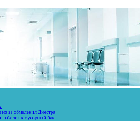
А
 из-за обмеления Днестра
ила билет в мусорный бак