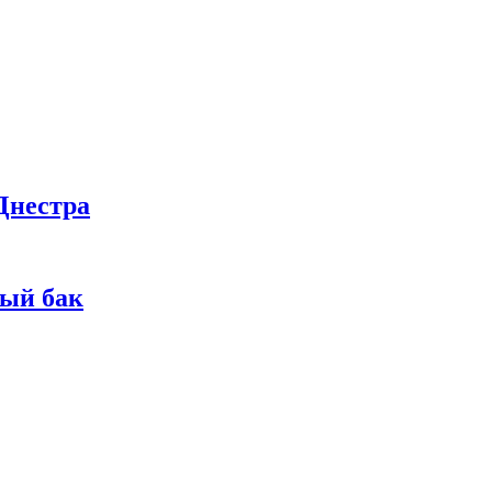
Днестра
ный бак