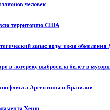
иллионов человек
и всю территорию США
тегический запас воды из-за обмеления 
ро в лотерею, выбросила билет в мусор
 конфликта Аргентины и Бразилии
рламента Хенш