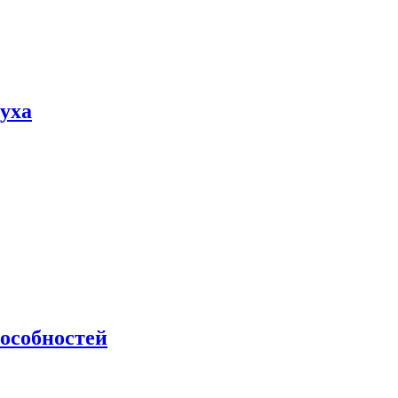
пуха
особностей