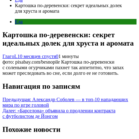
Картошка по-деревенски: секрет идеальных долек
для хруста и аромата
Еда
Картошка по-деревенски: секрет
идеальных долек для хруста и аромата
ГлагоL
10 месяцев спустя
0
1 минуты
фото: pixabay.com/besnopile Картошка по-деревенски
с солеными огурчиками пахнет так аппетитно, что запах
может преследовать во сне, если долго ее не готовить.
Навигация по записям
Предыдущая:
Александр Соболев — в топ-10 нападающих
мира по игре головой
Далее:
«Барселона» объявила о продлении контракта
с футболистом де Йонгом
Похожие новости