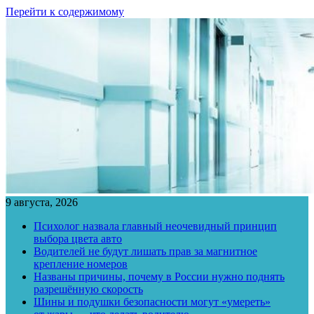
Перейти к содержимому
9 августа, 2026
Психолог назвала главный неочевидный принцип
выбора цвета авто
Водителей не будут лишать прав за магнитное
крепление номеров
Названы причины, почему в России нужно поднять
разрешённую скорость
Шины и подушки безопасности могут «умереть»