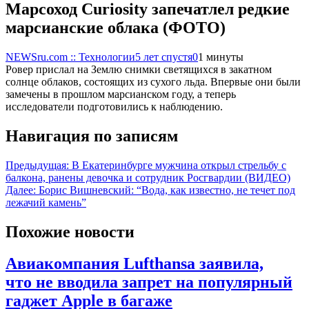
Марсоход Curiosity запечатлел редкие
марсианские облака (ФОТО)
NEWSru.com :: Технологии
5 лет спустя
0
1 минуты
Ровер прислал на Землю снимки светящихся в закатном
солнце облаков, состоящих из сухого льда. Впервые они были
замечены в прошлом марсианском году, а теперь
исследователи подготовились к наблюдению.
Навигация по записям
Предыдущая:
В Екатеринбурге мужчина открыл стрельбу с
балкона, ранены девочка и сотрудник Росгвардии (ВИДЕО)
Далее:
Борис Вишневский: “Вода, как известно, не течет под
лежачий камень”
Похожие новости
Авиакомпания Lufthansa заявила,
что не вводила запрет на популярный
гаджет Apple в багаже