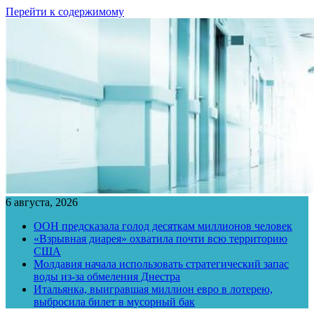
Перейти к содержимому
6 августа, 2026
ООН предсказала голод десяткам миллионов человек
«Взрывная диарея» охватила почти всю территорию
США
Молдавия начала использовать стратегический запас
воды из-за обмеления Днестра
Итальянка, выигравшая миллион евро в лотерею,
выбросила билет в мусорный бак