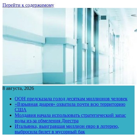
Перейти к содержимому
8 августа, 2026
ООН предсказала голод десяткам миллионов человек
«Взрывная диарея» охватила почти всю территорию
США
Молдавия начала использовать стратегический запас
воды из-за обмеления Днестра
Итальянка, выигравшая миллион евро в лотерею,
выбросила билет в мусорный бак