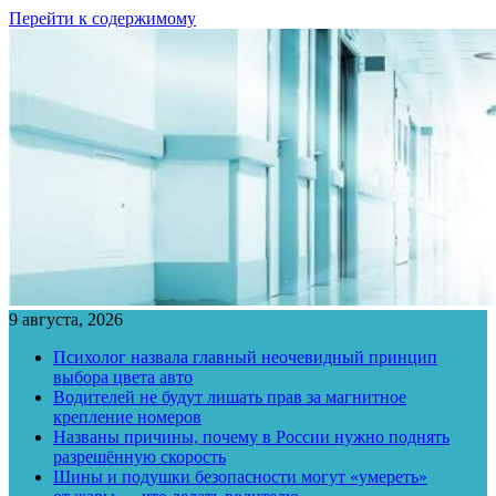
Перейти к содержимому
9 августа, 2026
Психолог назвала главный неочевидный принцип
выбора цвета авто
Водителей не будут лишать прав за магнитное
крепление номеров
Названы причины, почему в России нужно поднять
разрешённую скорость
Шины и подушки безопасности могут «умереть»