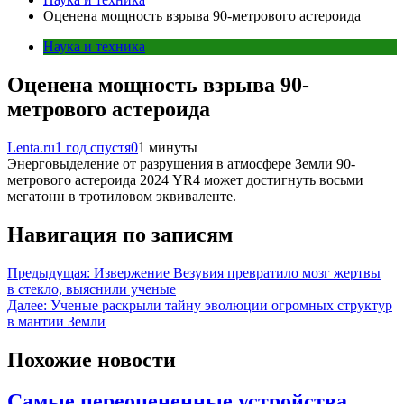
Оценена мощность взрыва 90-метрового астероида
Наука и техника
Оценена мощность взрыва 90-
метрового астероида
Lenta.ru
1 год спустя
0
1 минуты
Энерговыделение от разрушения в атмосфере Земли 90-
метрового астероида 2024 YR4 может достигнуть восьми
мегатонн в тротиловом эквиваленте.
Навигация по записям
Предыдущая:
Извержение Везувия превратило мозг жертвы
в стекло, выяснили ученые
Далее:
Ученые раскрыли тайну эволюции огромных структур
в мантии Земли
Похожие новости
Самые переоцененные устройства