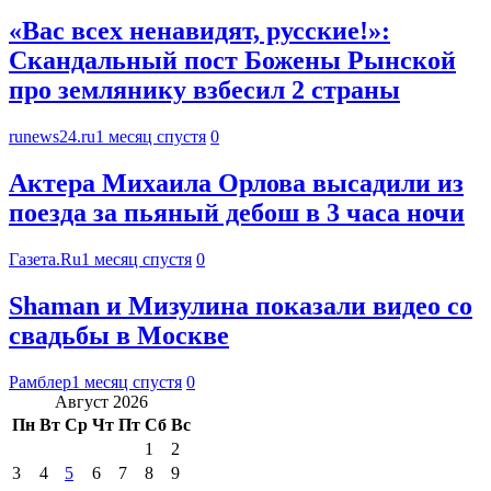
«Вас всех ненавидят, русские!»:
Скандальный пост Божены Рынской
про землянику взбесил 2 страны
runews24.ru
1 месяц спустя
0
Актера Михаила Орлова высадили из
поезда за пьяный дебош в 3 часа ночи
Газета.Ru
1 месяц спустя
0
Shaman и Мизулина показали видео со
свадьбы в Москве
Рамблер
1 месяц спустя
0
Август 2026
Пн
Вт
Ср
Чт
Пт
Сб
Вс
1
2
3
4
5
6
7
8
9