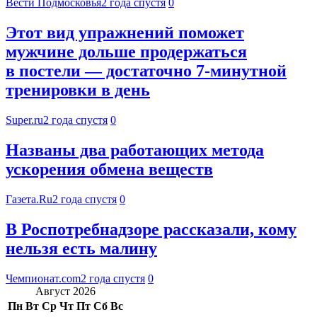
Вести Подмосковья
2 года спустя
0
Этот вид упражнений поможет
мужчине дольше продержаться
в постели — достаточно 7-минутной
тренировки в день
Super.ru
2 года спустя
0
Названы два работающих метода
ускорения обмена веществ
Газета.Ru
2 года спустя
0
В Роспотребнадзоре рассказали, кому
нельзя есть малину
Чемпионат.com
2 года спустя
0
Август 2026
Пн
Вт
Ср
Чт
Пт
Сб
Вс