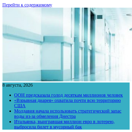
Перейти к содержимому
8 августа, 2026
ООН предсказала голод десяткам миллионов человек
«Взрывная диарея» охватила почти всю территорию
США
Молдавия начала использовать стратегический запас
воды из-за обмеления Днестра
Итальянка, выигравшая миллион евро в лотерею,
выбросила билет в мусорный бак