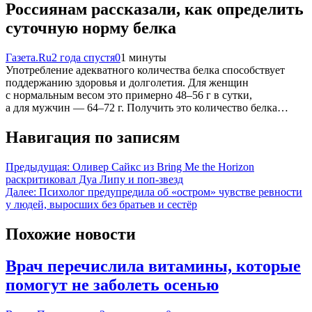
Россиянам рассказали, как определить
суточную норму белка
Газета.Ru
2 года спустя
0
1 минуты
Употребление адекватного количества белка способствует
поддержанию здоровья и долголетия. Для женщин
с нормальным весом это примерно 48–56 г в сутки,
а для мужчин — 64–72 г. Получить это количество белка…
Навигация по записям
Предыдущая:
Оливер Сайкс из Bring Me the Horizon
раскритиковал Дуа Липу и поп-звезд
Далее:
Психолог предупредила об «остром» чувстве ревности
у людей, выросших без братьев и сестёр
Похожие новости
Врач перечислила витамины, которые
помогут не заболеть осенью