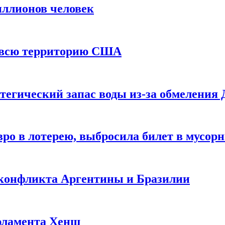
иллионов человек
и всю территорию США
тегический запас воды из-за обмеления 
ро в лотерею, выбросила билет в мусор
 конфликта Аргентины и Бразилии
рламента Хенш