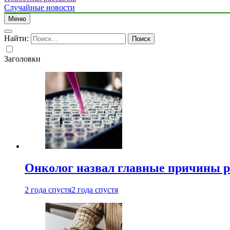
Случайные новости
Меню
Найти:
Заголовки
Онколог назвал главные причины р
2 года спустя
2 года спустя