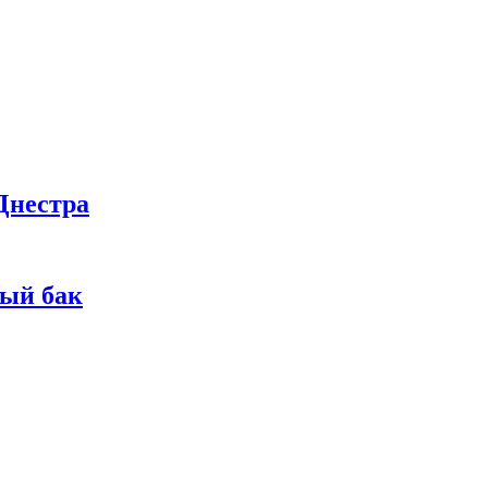
Днестра
ный бак