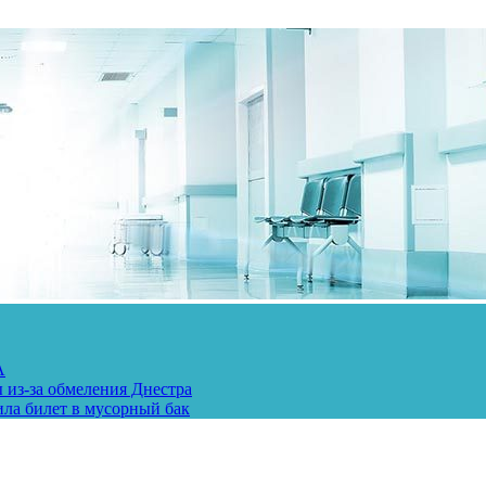
А
 из-за обмеления Днестра
ила билет в мусорный бак