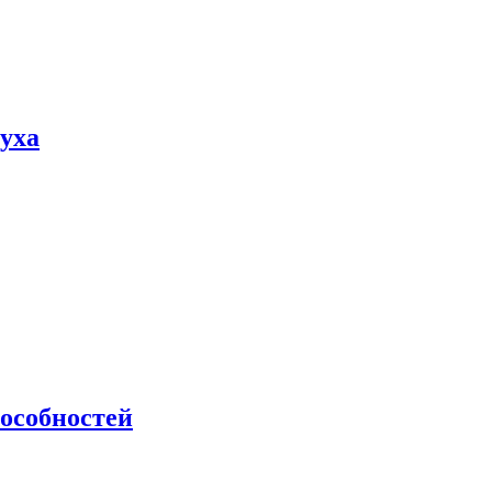
пуха
особностей