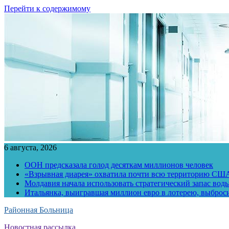
Перейти к содержимому
6 августа, 2026
ООН предсказала голод десяткам миллионов человек
«Взрывная диарея» охватила почти всю территорию СШ
Молдавия начала использовать стратегический запас воды
Итальянка, выигравшая миллион евро в лотерею, выброс
Районная Больница
Новостная рассылка