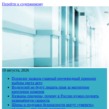
Перейти к содержимому
10 августа, 2026
Психолог назвала главный неочевидный принцип
выбора цвета авто
Водителей не будут лишать прав за магнитное
крепление номеров
Названы причины, почему в России нужно поднять
разрешённую скорость
Шины и подушки безопасности могут «умереть»