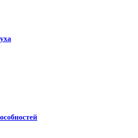
пуха
особностей