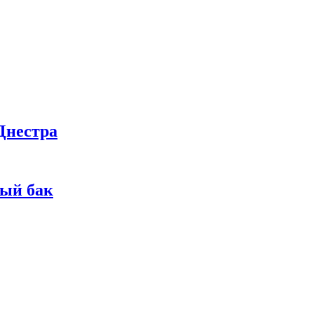
Днестра
ный бак