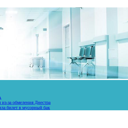
А
 из-за обмеления Днестра
ила билет в мусорный бак