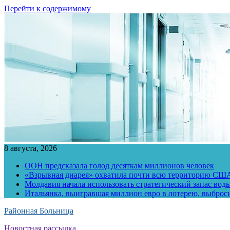
Перейти к содержимому
8 августа, 2026
ООН предсказала голод десяткам миллионов человек
«Взрывная диарея» охватила почти всю территорию СШ
Молдавия начала использовать стратегический запас воды
Итальянка, выигравшая миллион евро в лотерею, выброс
Районная Больница
Новостная рассылка