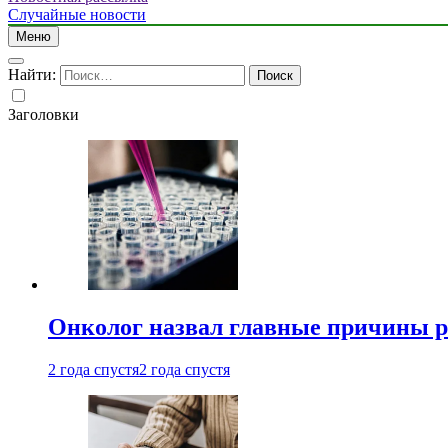
Случайные новости
Меню
Найти:
Заголовки
Онколог назвал главные причины р
2 года спустя
2 года спустя