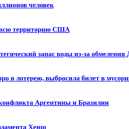
иллионов человек
и всю территорию США
тегический запас воды из-за обмеления 
ро в лотерею, выбросила билет в мусор
 конфликта Аргентины и Бразилии
рламента Хенш