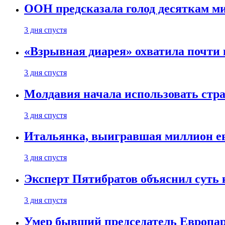
ООН предсказала голод десяткам м
3 дня спустя
«Взрывная диарея» охватила почт
3 дня спустя
Молдавия начала использовать стра
3 дня спустя
Итальянка, выигравшая миллион ев
3 дня спустя
Эксперт Пятибратов объяснил суть
3 дня спустя
Умер бывший председатель Европа