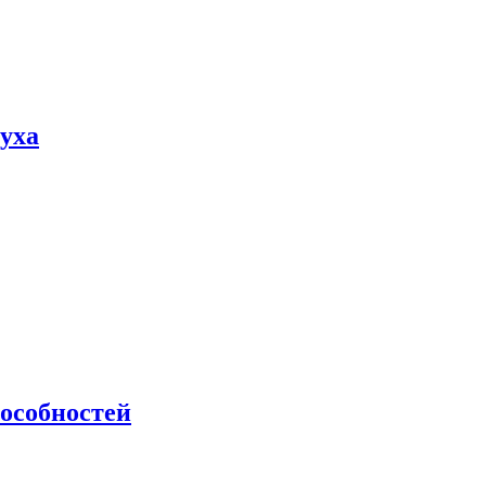
пуха
особностей