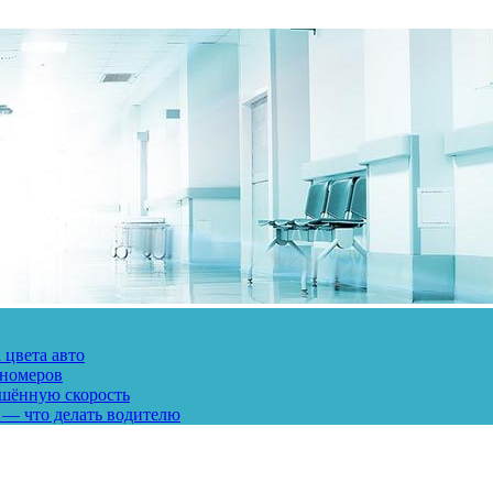
 цвета авто
 номеров
ешённую скорость
 — что делать водителю