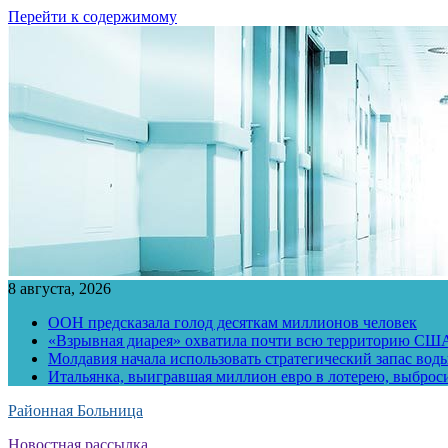
Перейти к содержимому
8 августа, 2026
ООН предсказала голод десяткам миллионов человек
«Взрывная диарея» охватила почти всю территорию СШ
Молдавия начала использовать стратегический запас воды
Итальянка, выигравшая миллион евро в лотерею, выброс
Районная Больница
Новостная рассылка