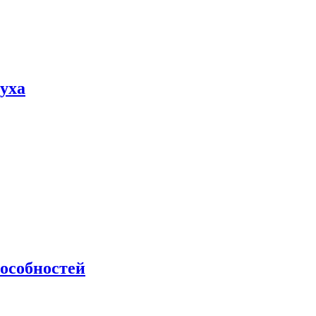
пуха
особностей