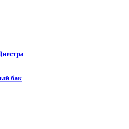
Днестра
ный бак