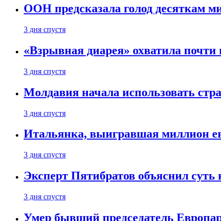
ООН предсказала голод десяткам м
3 дня спустя
«Взрывная диарея» охватила почт
3 дня спустя
Молдавия начала использовать стра
3 дня спустя
Итальянка, выигравшая миллион ев
3 дня спустя
Эксперт Пятибратов объяснил суть
3 дня спустя
Умер бывший председатель Европа