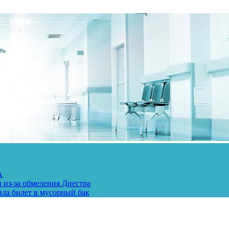
А
 из-за обмеления Днестра
ила билет в мусорный бак