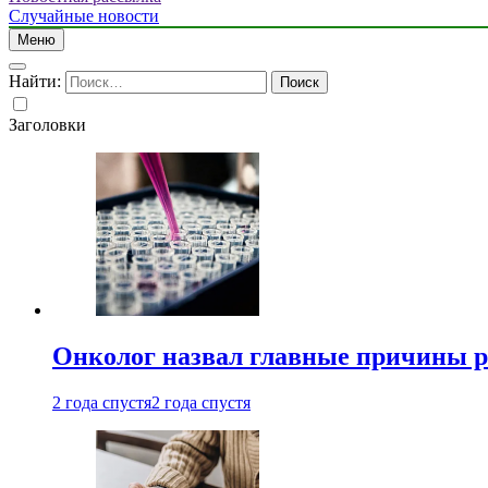
Случайные новости
Меню
Найти:
Заголовки
Онколог назвал главные причины р
2 года спустя
2 года спустя