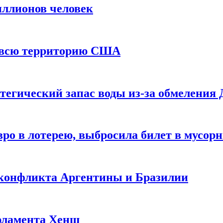
иллионов человек
и всю территорию США
тегический запас воды из-за обмеления 
ро в лотерею, выбросила билет в мусор
 конфликта Аргентины и Бразилии
рламента Хенш