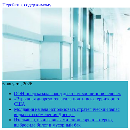
Перейти к содержимому
6 августа, 2026
ООН предсказала голод десяткам миллионов человек
«Взрывная диарея» охватила почти всю территорию
США
Молдавия начала использовать стратегический запас
воды из-за обмеления Днестра
Итальянка, выигравшая миллион евро в лотерею,
выбросила билет в мусорный бак