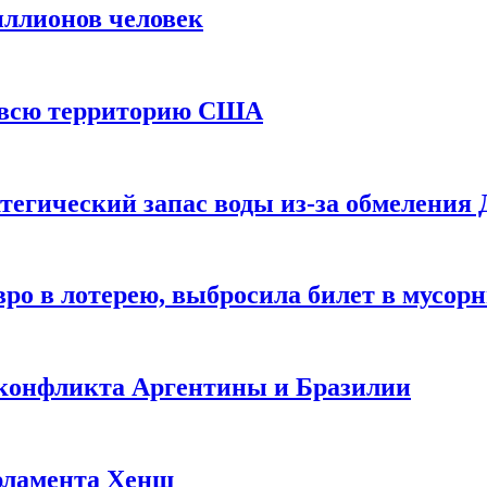
иллионов человек
и всю территорию США
тегический запас воды из-за обмеления 
ро в лотерею, выбросила билет в мусор
 конфликта Аргентины и Бразилии
рламента Хенш