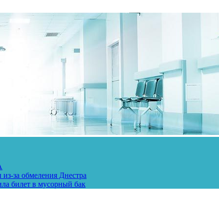
А
 из-за обмеления Днестра
ила билет в мусорный бак