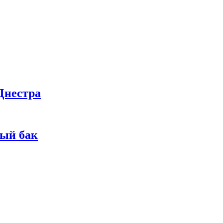
Днестра
ный бак