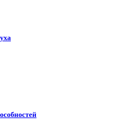
пуха
особностей