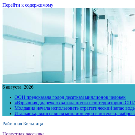
Перейти к содержимому
6 августа, 2026
ООН предсказала голод десяткам миллионов человек
«Взрывная диарея» охватила почти всю территорию СШ
Молдавия начала использовать стратегический запас воды
Итальянка, выигравшая миллион евро в лотерею, выброс
Районная Больница
Новостная рассылка