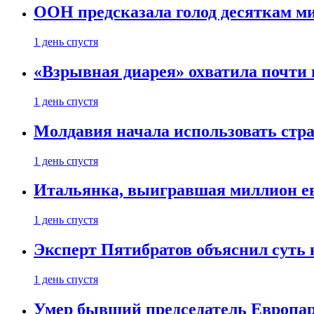
ООН предсказала голод десяткам м
1 день спустя
«Взрывная диарея» охватила почт
1 день спустя
Молдавия начала использовать стра
1 день спустя
Итальянка, выигравшая миллион ев
1 день спустя
Эксперт Пятибратов объяснил суть
1 день спустя
Умер бывший председатель Европа