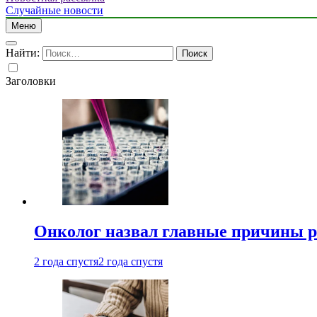
Случайные новости
Меню
Найти:
Заголовки
Онколог назвал главные причины р
2 года спустя
2 года спустя